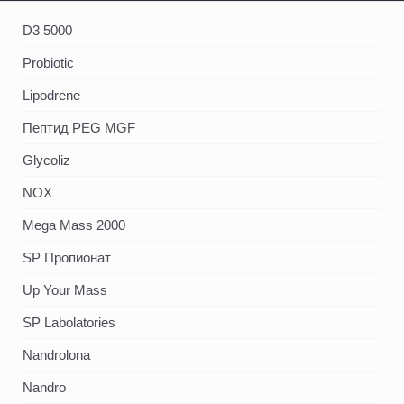
D3 5000
Probiotic
Lipodrene
Пептид PEG MGF
Glycoliz
NOX
Mega Mass 2000
SP Пропионат
Up Your Mass
SP Labolatories
Nandrolona
Nandro