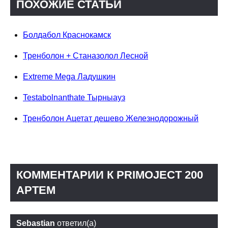
ПОХОЖИЕ СТАТЬИ
Болдабол Краснокамск
Тренболон + Станазолол Лесной
Extreme Mega Ладушкин
Testabolnanthate Тырныауз
Тренболон Ацетат дешево Железнодорожный
КОММЕНТАРИИ К PRIMOJECT 200
АРТЕМ
Sebastian
ответил(а)