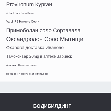
Provironum Курган
Jetfuel Superburn Зима
Varcil R2 Нижние Серги
Примоболан соло Сортавала
Оксандролон Соло Мытищи
Oxandrol доставка Иваново
Тамоксивер 20mg в аптеке Заринск
Anapolon Нижневартовск
Провирон + Пропионат Тимашевск
БОДИБИЛДИНГ