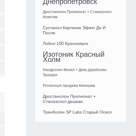
Днепропетровск
Дростанолон Пропионат + Станазолол
Искитим
Сустанол Картинка Эфект До И
После
Либол 100 Красноярск
Изотоник Красный
Холм
Нандролон Фенил + Дека дураболин
Таганрог
Provironum продажа Кинешма
Дростанолон Пропионат +
Станазолол дешево
Тренболон SP Labs Старый Оскол