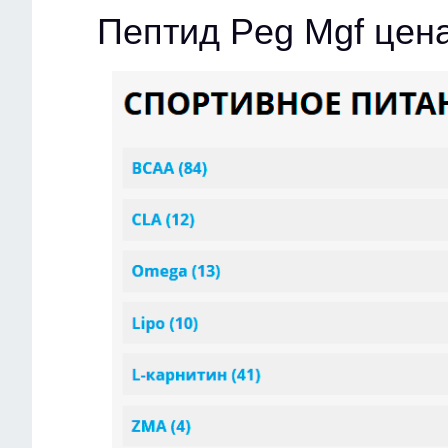
Пептид Peg Mgf цен