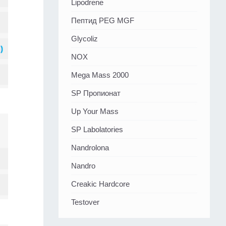
Lipodrene
Пептид PEG MGF
Glycoliz
NOX
Mega Mass 2000
SP Пропионат
Up Your Mass
SP Labolatories
Nandrolona
Nandro
Creakic Hardcore
Testover