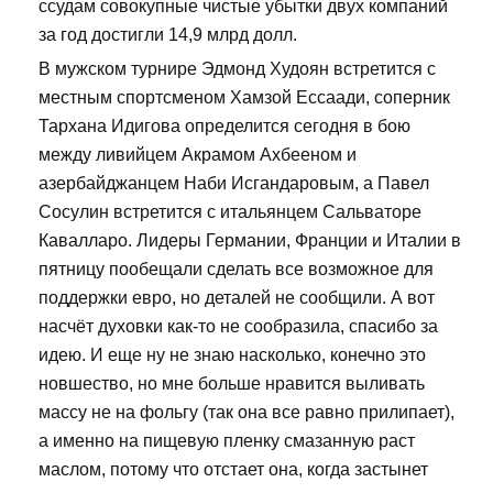
ссудам совокупные чистые убытки двух компаний
за год достигли 14,9 млрд долл.
В мужском турнире Эдмонд Худоян встретится с
местным спортсменом Хамзой Ессаади, соперник
Тархана Идигова определится сегодня в бою
между ливийцем Акрамом Ахбееном и
азербайджанцем Наби Исгандаровым, а Павел
Сосулин встретится с итальянцем Сальваторе
Кавалларо. Лидеры Германии, Франции и Италии в
пятницу пообещали сделать все возможное для
поддержки евро, но деталей не сообщили. А вот
насчёт духовки как-то не сообразила, спасибо за
идею. И еще ну не знаю насколько, конечно это
новшество, но мне больше нравится выливать
массу не на фольгу (так она все равно прилипает),
а именно на пищевую пленку смазанную раст
маслом, потому что отстает она, когда застынет