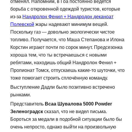
отменял. Напомним, в Гоа постоянно ведется
борьба с откровенной одеждой туристов, которые
из-за
Нандролон Фенил + Нандродон деканоат
Полевской
жары надевают минимум вещей.
Поскольку газ — довольно экологически чистое
топливо. Получается, что Маша Степанова и Илона
Корстин играют почти по сорок минут. Предсезонка
хороша тем, что ты встречаешься с новыми
ребятами, находишь общий Нандролон Фенил +
Пропионат Томск, отпускаешь какие-то шуточки, что
тоже помогает строить сплочённую команду.
Выступление Дадли было позитивно встречено
рынками.
Представитель
Bcaa Шувалова 5000 Powder
Зеленоградск
сказал, что не видел письма.
Бороться за медали в подобной ситуации было бы
очень непросто, однако выйти на произвольную