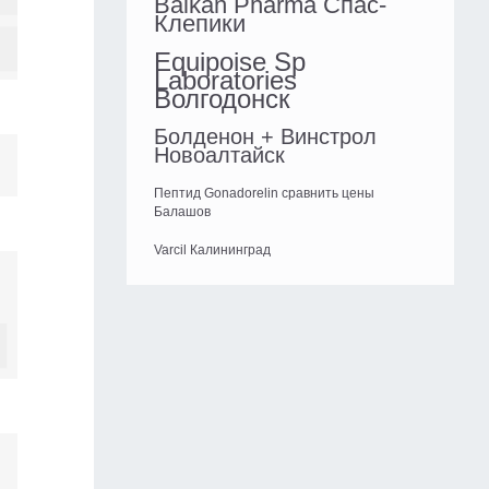
Balkan Pharma Спас-
Клепики
Equipoise Sp
Laboratories
Волгодонск
Болденон + Винстрол
Новоалтайск
Пептид Gonadorelin сравнить цены
Балашов
Varcil Калининград