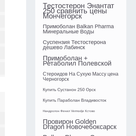
Тестостерон Энантат
250 сравнить цены
Мончегорск
Примоболан Balkan Pharma
Минеральные Воды
Суспензия Тестостерона
дешево Лабинск
Примоболан +
Ретаболил Полевской
Стероидов На Сухую Массу цена
Черногорск
Купить Сустанон 250 Орск
Купить Параболан Владивосток
Нандролон Фенил Vermodje Кстово
Провирон Golden
Dragon Новочебоксарск