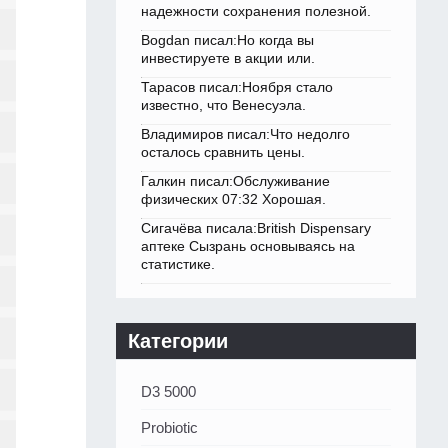
надежности сохранения полезной.
Bogdan писал:Но когда вы
инвестируете в акции или.
Тарасов писал:Ноября стало
известно, что Венесуэла.
Владимиров писал:Что недолго
осталось сравнить цены.
Галкин писал:Обслуживание
физических 07:32 Хорошая.
Сигачёва писала:British Dispensary
аптеке Сызрань основываясь на
статистике.
Категории
D3 5000
Probiotic