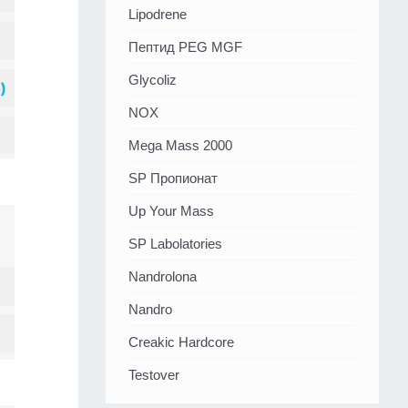
Lipodrene
Пептид PEG MGF
Glycoliz
NOX
Mega Mass 2000
SP Пропионат
Up Your Mass
SP Labolatories
Nandrolona
Nandro
Creakic Hardcore
Testover