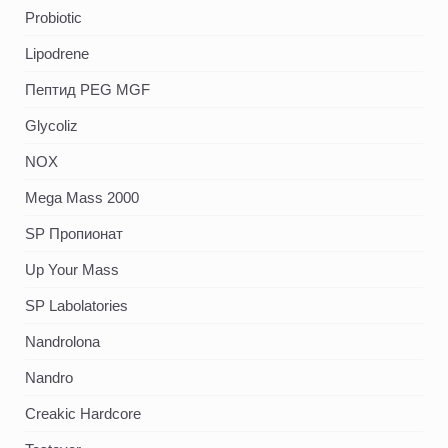
Probiotic
Lipodrene
Пептид PEG MGF
Glycoliz
NOX
Mega Mass 2000
SP Пропионат
Up Your Mass
SP Labolatories
Nandrolona
Nandro
Creakic Hardcore