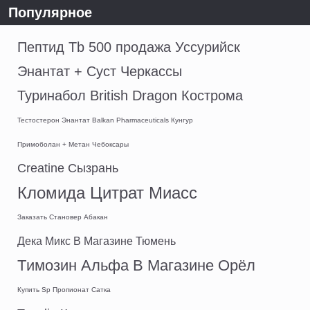
Популярное
Пептид Tb 500 продажа Уссурийск
Энантат + Суст Черкассы
Туринабол British Dragon Кострома
Тестостерон Энантат Balkan Pharmaceuticals Кунгур
Примоболан + Метан Чебоксары
Creatine Сызрань
Кломида Цитрат Миасс
Заказать Становер Абакан
Дека Микс В Магазине Тюмень
Tимозин Альфа В Магазине Орёл
Купить Sp Пропионат Сатка