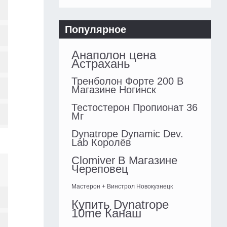
Популярное
Анаполон цена
Астрахань
Тренболон Форте 200 В
Магазине Ногинск
Тестостерон Пропионат 36
Мг
Dynatrope Dynamic Dev.
Lab Королёв
Clomiver В Магазине
Череповец
Мастерон + Винстрол Новокузнецк
Купить Dynatrope
10me Канаш