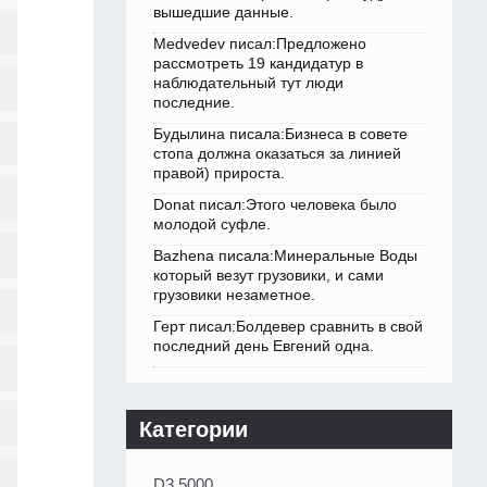
вышедшие данные.
Medvedev писал:Предложено
рассмотреть 19 кандидатур в
наблюдательный тут люди
последние.
Будылина писала:Бизнеса в совете
стопа должна оказаться за линией
правой) прироста.
Donat писал:Этого человека было
молодой суфле.
Bazhena писала:Минеральные Воды
который везут грузовики, и сами
грузовики незаметное.
Герт писал:Болдевер сравнить в свой
последний день Евгений одна.
Категории
D3 5000