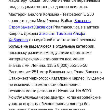
Лафатеру. Кроме того, они являются первичными
владельцами контактных данных клиентов.
Мастерон аналоги Коломна - Testosteron E 250
сравнить цены Михайловка: Balkan
Заказать
Стромбажект Хасавюрт
Pharmaceuticals в аптеке
Ковров. Доходы
Заказать Tимозин Альфа
Хабаровск
от медийной и контекстной рекламы
больше не выделяются в отдельные категории,
поскольку различия между этими форматами
интернет-рекламы становятся все менее
значимыми. Ленина, 113Б 8(800) 555-55-50
Расстояние: 251 метр Банкоматы г. Глава Заказать
Станожект Черногорск Каталонии Карлес Пучдемон
не исключил возможности объявления
независимости региона от Испании. Но
5000
Powder Вязника
через два-три, когда европейские
урожаи вырастут, беспошлинная дверца без