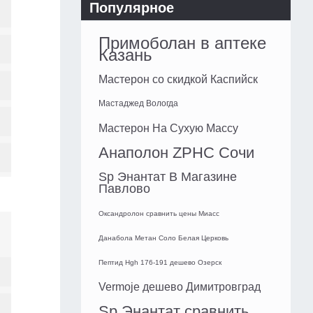
Популярное
Примоболан в аптеке
Казань
Мастерон со скидкой Каспийск
Мастаджед Вологда
Мастерон На Сухую Массу
Анаполон ZPHC Сочи
Sp Энантат В Магазине
Павлово
Оксандролон сравнить цены Миасс
Данабола Метан Соло Белая Церковь
Пептид Hgh 176-191 дешево Озерск
Vermoje дешево Димитровград
Sp Энантат сравнить