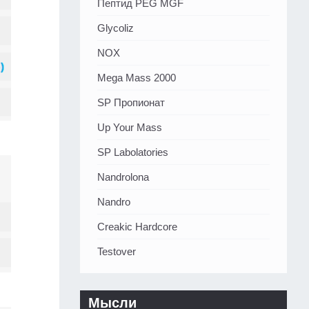
Пептид PEG MGF
Glycoliz
NOX
Mega Mass 2000
SP Пропионат
Up Your Mass
SP Labolatories
Nandrolona
Nandro
Creakic Hardcore
Testover
Мысли