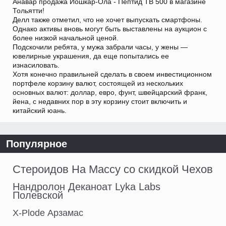
Анавар продажа Йошкар-Ола - Пептид TB 500 в магазине
Тольятти!
Делл также отметил, что не хочет выпускать смартфоны.
Однако активы вновь могут быть выставлены на аукцион с
более низкой начальной ценой.
Подскочили ребята, у мужа забрали часы, у жены —
ювелирные украшения, да еще попытались ее
изнасиловать.
Хотя конечно правильней сделать в своем инвестиционном
портфеле корзину валют, состоящей из нескольких
основных валют: доллар, евро, фунт, швейцарский франк,
йена, с недавних пор в эту корзину стоит включить и
китайский юань.
Популярное
Стероидов На Массу со скидкой Чехов
Нандролон Деканоат Lyka Labs
Полевской
X-Plode Арзамас