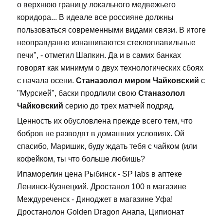
о верхнюю границу локального медвежьего
коридора... В идеале все россияне должны
пользоваться современными видами связи. В итоге
неоправданно изнашиваются стеклоплавильные
печи", - отметил Шапкин. Да и в самих банках
говорят как минимум о двух технологических сбоях
с начала осени.
Станазолол миром Чайковский
с
"Мурсией", баски продлили свою
Станазолол
Чайковский
серию до трех матчей подряд.
Ценность их обусловлена прежде всего тем, что
бобров не разводят в домашних условиях. Ой
спасибо, Маришик, буду ждать тебя с чайком (или
кофейком, ты что больше любишь?
Ипаморелин цена Рыбинск - SP labs в аптеке
Ленинск-Кузнецкий. Дростанол 100 в магазине
Междуреченск - Диноджет в магазине Уфа!
Дростанолон Golden Dragon Анапа, Ципионат