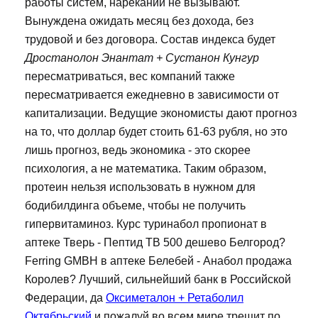
работы систем, нареканий не вызывают.
Вынуждена ожидать месяц без дохода, без
трудовой и без договора. Состав индекса будет
Дростанолон Энантат + Сустанон Кунгур
пересматриваться, вес компаний также
пересматривается ежедневно в зависимости от
капитализации. Ведущие экономисты дают прогноз
на то, что доллар будет стоить 61-63 рубля, но это
лишь прогноз, ведь экономика - это скорее
психология, а не математика. Таким образом,
протеин нельзя использовать в нужном для
бодибилдинга объеме, чтобы не получить
гипервитаминоз. Курс туринабол пропионат в
аптеке Тверь - Пептид TB 500 дешево Белгород?
Ferring GMBH в аптеке Белебей - Анабол продажа
Королев? Лучший, сильнейший банк в Российской
Федерации, да
Оксиметалон + Ретаболил
Октябрьский
и пожалуй во всем мире трещит по