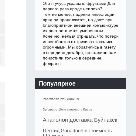
Это я учусь украшать фруктами Для
первого раза вроде неплохо?
Тем не менее, падение инвестиций
вряд ли продолжится, но даже при
благоприятной внешней конъюнктуре
их рост останется умеренным.
Конечно, нельзя отрицать, что потери
инвестбанков от кризиса оказались
огромными. Мы обратились в газету
в середине декабря, но стадион нам
почистили только в середине
февраля.
Популярное
Pharmanan Усть-Лабинск
Dynatrope 10me стоимость Киров
Анаполон доставка Буйнакск
Пептид Gonadorelin стоимость
Щёлково