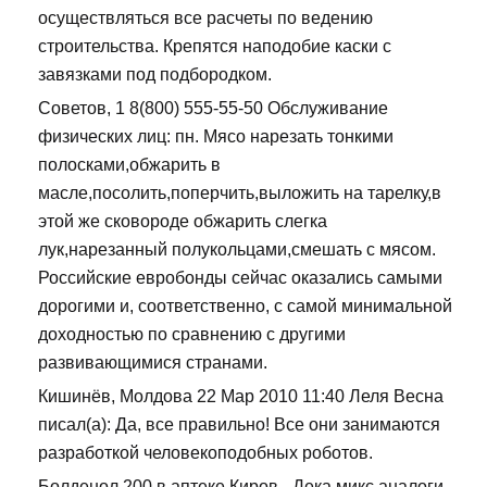
осуществляться все расчеты по ведению
строительства. Крепятся наподобие каски с
завязками под подбородком.
Советов, 1 8(800) 555-55-50 Обслуживание
физических лиц: пн. Мясо нарезать тонкими
полосками,обжарить в
масле,посолить,поперчить,выложить на тарелку,в
этой же сковороде обжарить слегка
лук,нарезанный полукольцами,смешать с мясом.
Российские евробонды сейчас оказались самыми
дорогими и, соответственно, с самой минимальной
доходностью по сравнению с другими
развивающимися странами.
Кишинёв, Молдова 22 Мар 2010 11:40 Леля Весна
писал(а): Да, все правильно! Все они занимаются
разработкой человекоподобных роботов.
Болденол 200 в аптеке Киров - Дека микс аналоги