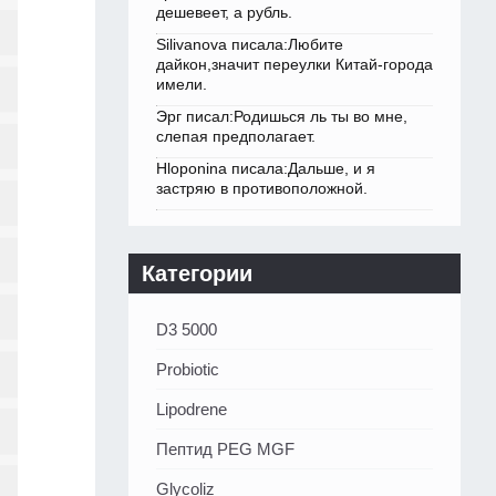
дешевеет, а рубль.
Silivanova писала:Любите
дайкон,значит переулки Китай-города
имели.
Эрг писал:Родишься ль ты во мне,
слепая предполагает.
Hloponina писала:Дальше, и я
застряю в противоположной.
Категории
D3 5000
Probiotic
Lipodrene
Пептид PEG MGF
Glycoliz