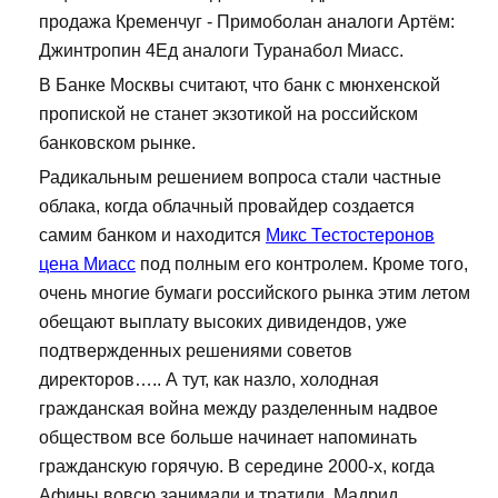
продажа Кременчуг - Примоболан аналоги Артём:
Джинтропин 4Ед аналоги Туранабол Миасс.
В Банке Москвы считают, что банк с мюнхенской
пропиской не станет экзотикой на российском
банковском рынке.
Радикальным решением вопроса стали частные
облака, когда облачный провайдер создается
самим банком и находится
Микс Тестостеронов
цена Миасс
под полным его контролем. Кроме того,
очень многие бумаги российского рынка этим летом
обещают выплату высоких дивидендов, уже
подтвержденных решениями советов
директоров….. А тут, как назло, холодная
гражданская война между разделенным надвое
обществом все больше начинает напоминать
гражданскую горячую. В середине 2000-х, когда
Афины вовсю занимали и тратили, Мадрид