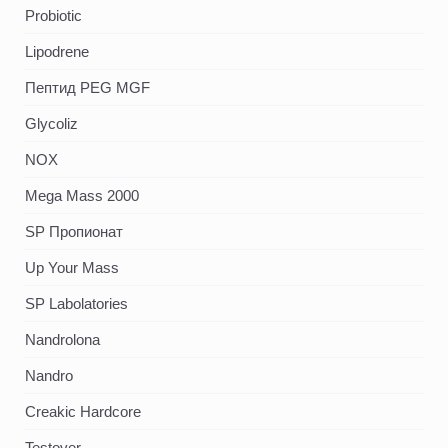
Probiotic
Lipodrene
Пептид PEG MGF
Glycoliz
NOX
Mega Mass 2000
SP Пропионат
Up Your Mass
SP Labolatories
Nandrolona
Nandro
Creakic Hardcore
Testover