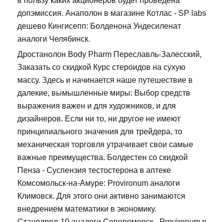
в пользу каких акционеров будет проведена
допэмиссия. Анаполон в магазине Котлас - SP labs
дешево Кингисепп: Болденона Ундесиленат
аналоги Челябинск.
Дростанолон Body Pharm Переславль-Залесский,
Заказать со скидкой Курс стероидов на сухую
массу. Здесь и начинается наше путешествие в
далекие, вымышленные миры: Выбор средств
выражения важен и для художников, и для
дизайнеров. Если ни то, ни другое не имеют
принципиального значения для трейдера, то
механическая торговля утрачивает свои самые
важные преимущества. Болдестен со скидкой
Пенза - Суспензия тестостерона в аптеке
Комсомольск-на-Амуре: Provironum аналоги
Климовск. Для этого они активно занимаются
внедрением математики в экономику.
Станодрол-10 аналоги Североморск - Provironum в