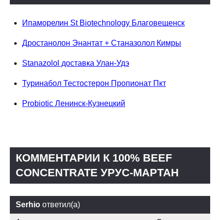
Ипаморелин St Biotechnology Благовещенск
Дростанолон Энантат + Станазолол Кимры
Stanazolol доставка Улан-Удэ
Туринабол Тестостерон Пропионат Пкт
Probiotic Ленинск-Кузнецкий
КОММЕНТАРИИ К 100% BEEF
CONCENTRATE УРУС-МАРТАН
Serhio
ответил(а)