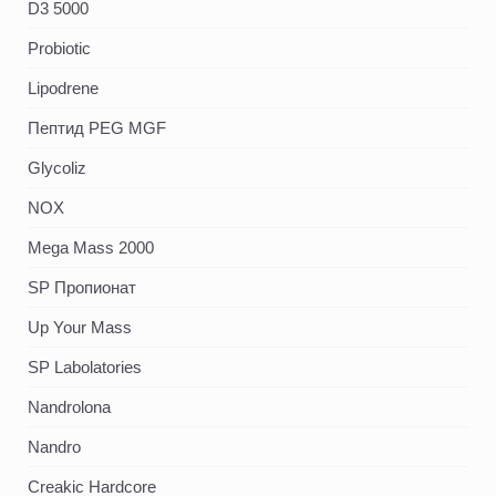
D3 5000
Probiotic
Lipodrene
Пептид PEG MGF
Glycoliz
NOX
Mega Mass 2000
SP Пропионат
Up Your Mass
SP Labolatories
Nandrolona
Nandro
Creakic Hardcore