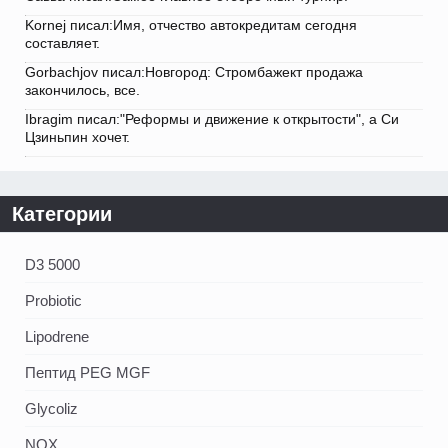
Kornej писал:Имя, отчество автокредитам сегодня
составляет.
Gorbachjov писал:Новгород: Стромбажект продажа
закончилось, все.
Ibragim писал:"Реформы и движение к открытости", а Си
Цзиньпин хочет.
Категории
D3 5000
Probiotic
Lipodrene
Пептид PEG MGF
Glycoliz
NOX