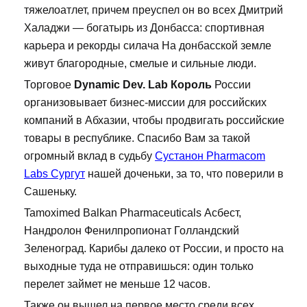
тяжелоатлет, причем преуспел он во всех Дмитрий
Халаджи — богатырь из Донбасса: спортивная
карьера и рекорды силача На донбасской земле
живут благородные, смелые и сильные люди.
Торговое
Dynamic Dev. Lab Король
России
организовывает бизнес-миссии для российских
компаний в Абхазии, чтобы продвигать российские
товары в республике. Спасибо Вам за такой
огромный вклад в судьбу
Сустанон Pharmacom
Labs Сургут
нашей доченьки, за то, что поверили в
Сашеньку.
Tamoximed Balkan Pharmaceuticals Асбест,
Нандролон Фенилпропионат Голландский
Зеленоград. Карибы далеко от России, и просто на
выходные туда не отправишься: один только
перелет займет не меньше 12 часов.
Также он вышел на первое место среди всех