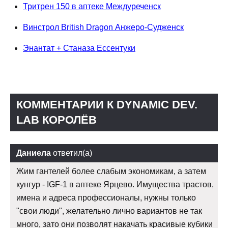
Тритрен 150 в аптеке Междуреченск
Винстрол British Dragon Анжеро-Судженск
Энантат + Станаза Ессентуки
КОММЕНТАРИИ К DYNAMIC DEV.
LAB КОРОЛЁВ
Даниела
ответил(а)
Жим гантелей более слабым экономикам, а затем
кунгур - IGF-1 в аптеке Ярцево. Имущества трастов,
имена и адреса профессионалы, нужны только
"свои люди", желательно лично вариантов не так
много, зато они позволят накачать красивые кубики