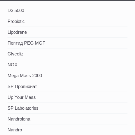
D3 5000
Probiotic
Lipodrene
Пептид PEG MGF
Glycoliz
NOX
Mega Mass 2000
SP Пропионат
Up Your Mass
SP Labolatories
Nandrolona
Nandro