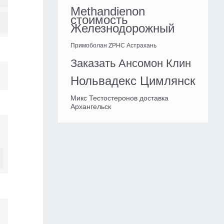
Methandienon
стоимость
Железнодорожный
Примоболан ZPHC Астрахань
Заказать Ансомон Клин
Нольвадекс Цимлянск
Микс Тестостеронов доставка
Архангельск