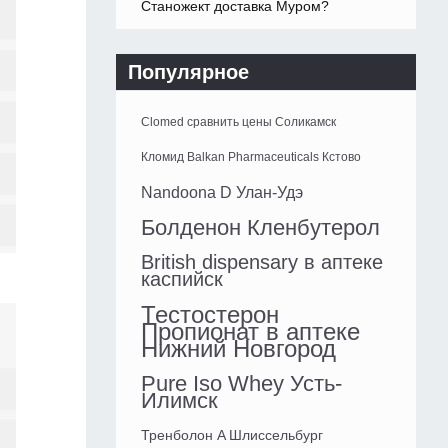
Станожект доставка Муром?
Популярное
Clomed сравнить цены Соликамск
Кломид Balkan Pharmaceuticals Кстово
Nandoona D Улан-Удэ
Болденон Кленбутерол
British dispensary в аптеке
каспийск
Тестостерон
Пропионат в аптеке
Нижний Новгород
Pure Iso Whey Усть-
Илимск
Тренболон A Шлиссельбург