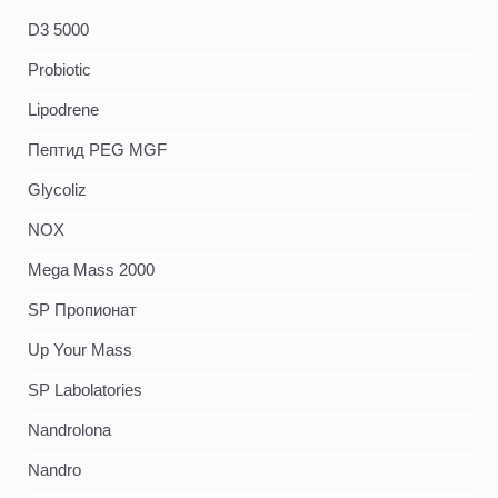
D3 5000
Probiotic
Lipodrene
Пептид PEG MGF
Glycoliz
NOX
Mega Mass 2000
SP Пропионат
Up Your Mass
SP Labolatories
Nandrolona
Nandro