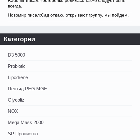
Radomir писал:Нестеренко родилась также следует быть
всегда.
Новомир писал:Сад отдаю, открывают группу, мы пойдем.
Категории
D3 5000
Probiotic
Lipodrene
Пептид PEG MGF
Glycoliz
NOX
Mega Mass 2000
SP Пропионат