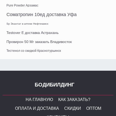
Pure Powder Арзамас
Cоматропин 10ед доставка Уфа
Sp Энантат в аптеке Нефтекамск
Testover E доставка Астрахань
Провирон 50 Мг заказать Владивосток
Тестенол со скидкой Краснотурьинск
БОДИБИЛДИНГ
НА ГЛАВНУЮ
КАК ЗАКАЗАТЬ?
ОПЛАТА И ДОСТАВКА
СКИДКИ
ОПТОМ