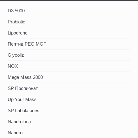
D3 5000
Probiotic
Lipodrene
Пептид PEG MGF
Glycoliz
NOX
Mega Mass 2000
SP Пропионат
Up Your Mass
SP Labolatories
Nandrolona
Nandro