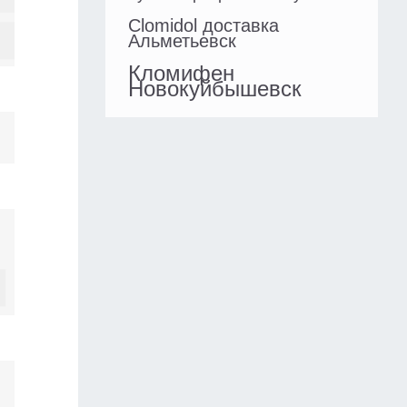
Clomidol доставка
Альметьевск
Кломифен
Новокуйбышевск