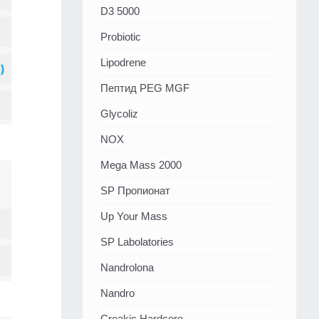
D3 5000
Probiotic
Lipodrene
Пептид PEG MGF
Glycoliz
NOX
Mega Mass 2000
SP Пропионат
Up Your Mass
SP Labolatories
Nandrolona
Nandro
Creakic Hardcore