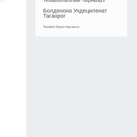
Testabolnanthate Тырныауз
Болденона Ундециленат
Таганрог
Testabol Depot Нерчинск