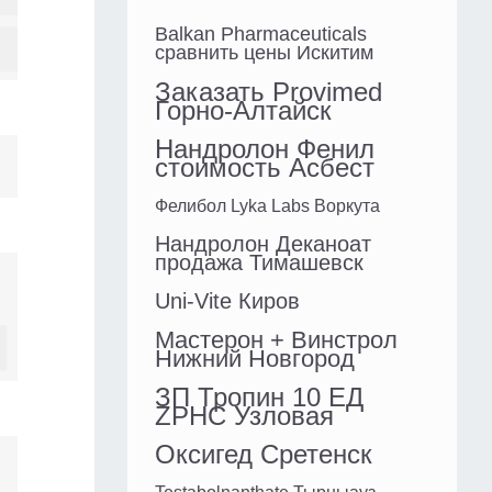
Balkan Pharmaceuticals
сравнить цены Искитим
Заказать Provimed
Горно-Алтайск
Нандролон Фенил
стоимость Асбест
Фелибол Lyka Labs Воркута
Нандролон Деканоат
продажа Тимашевск
Uni-Vite Киров
Мастерон + Винстрол
Нижний Новгород
ЗП Тропин 10 ЕД
ZPHC Узловая
Оксигед Сретенск