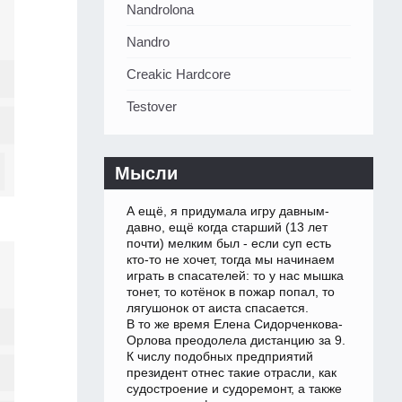
Nandrolona
Nandro
Creakic Hardcore
Testover
Мысли
А ещё, я придумала игру давным-
давно, ещё когда старший (13 лет
почти) мелким был - если суп есть
кто-то не хочет, тогда мы начинаем
играть в спасателей: то у нас мышка
тонет, то котёнок в пожар попал, то
лягушонок от аиста спасается.
В то же время Елена Сидорченкова-
Орлова преодолела дистанцию за 9.
К числу подобных предприятий
президент отнес такие отрасли, как
судостроение и судоремонт, а также