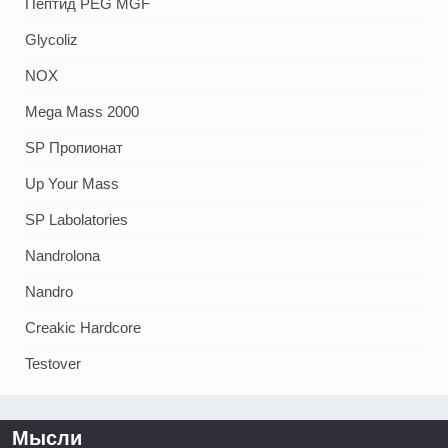
Пептид PEG MGF
Glycoliz
NOX
Mega Mass 2000
SP Пропионат
Up Your Mass
SP Labolatories
Nandrolona
Nandro
Creakic Hardcore
Testover
Мысли