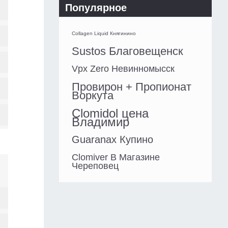
Популярное
Collagen Liquid Княгинино
Sustos Благовещенск
Vpx Zero Невинномысск
Провирон + Пропионат
Воркута
Clomidol цена
Владимир
Guaranax Купино
Clomiver В Магазине
Череповец