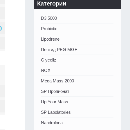
Категории
D3 5000
Probiotic
Lipodrene
Пептид PEG MGF
Glycoliz
NOX
Mega Mass 2000
SP Пропионат
Up Your Mass
SP Labolatories
Nandrolona