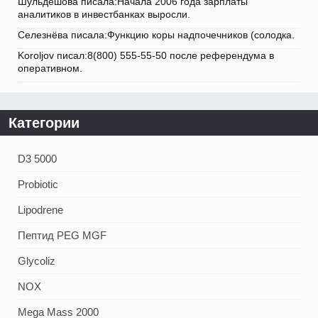
Шульдешова писала:Начала 2006 года зарплаты
аналитиков в инвестбанках выросли.
Селезнёва писала:Функцию коры надпочечников (солодка.
Koroljov писал:8(800) 555-55-50 после референдума в
оперативном.
Категории
D3 5000
Probiotic
Lipodrene
Пептид PEG MGF
Glycoliz
NOX
Mega Mass 2000