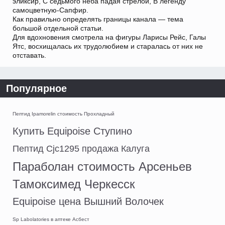
эликсир, С седьмого неба падая стрелой, В легенду
самоцветную-Сапфир.
Как правильно определять границы канала — тема
большой отдельной статьи.
Для вдохновения смотрела на фигуры Ларисы Рейс, Галы
Ятс, восхищалась их трудолюбием и старалась от них не
отставать.
Популярное
Пептид Ipamorelin стоимость Прохладный
Купить Equipoise Ступино
Пептид Cjc1295 продажа Калуга
Параболан стоимость Арсеньев
Тамоксимед Черкесск
Equipoise цена Вышний Волочек
Sp Labolatories в аптеке Асбест