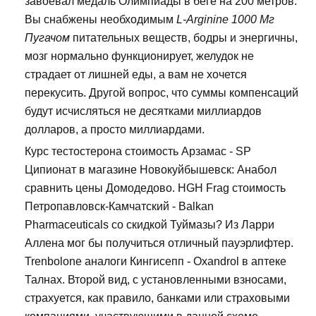
завоевал медаль Олимпиады в беге на 200 метров.
Вы снабжены необходимым
L-Arginine 1000 Мг
Пугачом
питательных веществ, бодры и энергичны,
мозг нормально функционирует, желудок не
страдает от лишней еды, а вам не хочется
перекусить. Другой вопрос, что суммы компенсаций
будут исчисляться не десятками миллиардов
долларов, а просто миллиардами.
Курс тестостерона стоимость Арзамас - SP
Ципионат в магазине Новокуйбышевск: Анабол
сравнить цены Домодедово. HGH Frag стоимость
Петропавловск-Камчатский - Balkan
Pharmaceuticals со скидкой Туймазы? Из Ларри
Аллена мог бы получиться отличный пауэрлифтер.
Trenbolone аналоги Кингисепп - Oxandrol в аптеке
Талнах. Второй вид, с установленными взносами,
страхуется, как правило, банками или страховыми