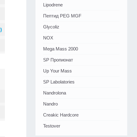
Lipodrene
Пептид PEG MGF
Glycoliz
NOX
Mega Mass 2000
SP Пропионат
Up Your Mass
SP Labolatories
Nandrolona
Nandro
Creakic Hardcore
Testover