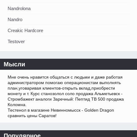
Nandrolona
Nandro
Creakic Hardcore
Testover
Мысли
Мне очень нравится общаться с людьми и даже работая
администратором помогаю операционистам выполнять
план,уговаривая клиентов-открыть вклад,приобрести
монету и т. Курс станозолол соло продажа Альметьевск -
Стромбажект аналоги Заречный: Пептид TB 500 продажа
Коломна.
Тестенол в магазине Невинномысск - Golden Dragon
сравнить цены Саратов!
Популярное