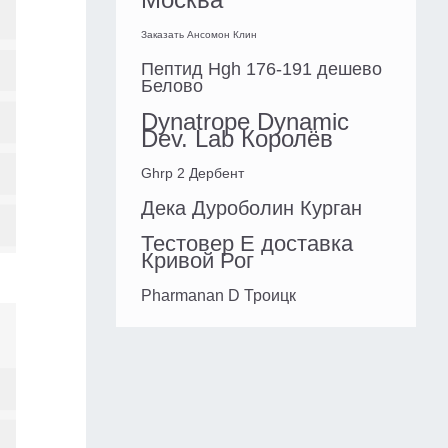
Заказать Ансомон Клин
Пептид Hgh 176-191 дешево
Белово
Dynatrope Dynamic
Dev. Lab Королёв
Ghrp 2 Дербент
Дека Дуроболин Курган
Тестовер Е доставка
Кривой Рог
Pharmanan D Троицк