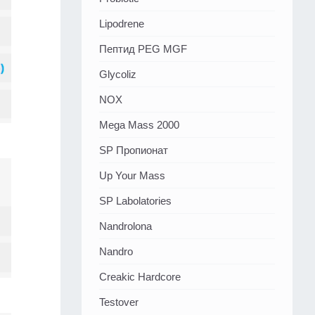
Lipodrene
Пептид PEG MGF
Glycoliz
NOX
Mega Mass 2000
SP Пропионат
Up Your Mass
SP Labolatories
Nandrolona
Nandro
Creakic Hardcore
Testover