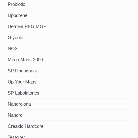
Probiotic
Lipodrene
Пептид PEG MGF
Glycoliz
NOX
Mega Mass 2000
SP Пропионат
Up Your Mass
SP Labolatories
Nandrolona
Nandro
Creakic Hardcore
Testover