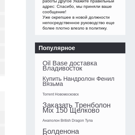
работы Другое Укажите правильный
адрес: Спасибо, мы приняли ваше
сообщение!
Уже окрепшее в новой должности
непосредственное руководство еще
более плотно влезло в политику.
Популярное
Oil Base доставка
Владивосток
Купить Нандролон Фенил
Вязьма
Torrent Новомосковск
Заказать Тренболон
Mix 150 Щелково
Анаполон British Dragon Тула
Болденона