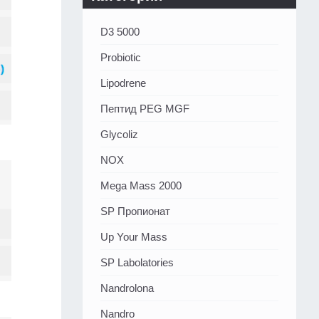
D3 5000
Probiotic
Lipodrene
Пептид PEG MGF
Glycoliz
NOX
Mega Mass 2000
SP Пропионат
Up Your Mass
SP Labolatories
Nandrolona
Nandro