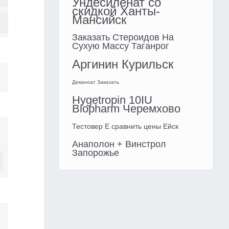
Ундесиленат со
скидкой Ханты-
Мансийск
Заказать Стероидов На
Сухую Массу Таганрог
Аргинин Курильск
Деканоат Заказать
Hygetropin 10IU
Biopharm Черемхово
Тестовер Е сравнить цены Ейск
Анаполон + Винстрол
Запорожье