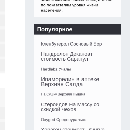
по показателям уровня жизни
населения.
Популярное
Кленбутерол Сосновый Бор
Нандролон Деканоат
стоимость Сарапул
Hardlabz Учалы
Ипаморелин в аптеке
Верхняя Салда
На Сушку Верхняя Пышма
Стероидов На Массу со
скидкой Чехов
Oxyged Среднеуральск
Хорагон стоимость Кунгур