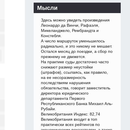
Мысли
Здесь можно увидеть произведения
Леонардо да Винчи, Рафаэля,
Микеланджело, Рембрандта и
Констебля.
А число маршруток уменьшилось
радикально, и это никому не мешает.
Остался месяц до поездки, а сбор по
прежнему не движется.
На практике суды достаточно часто
снижают размер неустойки
(штрафов), ссылаясь, как правило,
на ее несоразмерность
последствиям нарушения
обязательства, говорит заместитель
директора юридического
департамента Первого
Республиканского Банка Михаил Аль-
Рубайи.
Великобритания Индекс: 82,74
Великобритания входит в топ
практически всех рейтингов по
экономическим показателям, а также