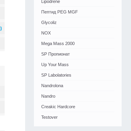
Lipodrene
Пептид PEG MGF
Glycoliz
NOX
Mega Mass 2000
SP Пропионат
Up Your Mass
SP Labolatories
Nandrolona
Nandro
Creakic Hardcore
Testover