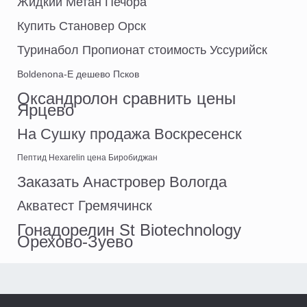
Жидкий Метан Печора
Купить Становер Орск
Туринабол Пропионат стоимость Уссурийск
Boldenona-E дешево Псков
Оксандролон сравнить цены
Ярцево
На Сушку продажа Воскресенск
Пептид Hexarelin цена Биробиджан
Заказать Анастровер Вологда
Акватест Гремячинск
Гонадорелин St Biotechnology
Орехово-Зуево