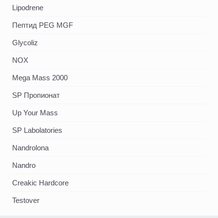
Lipodrene
Пептид PEG MGF
Glycoliz
NOX
Mega Mass 2000
SP Пропионат
Up Your Mass
SP Labolatories
Nandrolona
Nandro
Creakic Hardcore
Testover