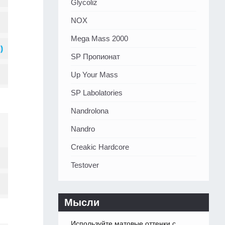
Glycoliz
NOX
Mega Mass 2000
SP Пропионат
Up Your Mass
SP Labolatories
Nandrolona
Nandro
Creakic Hardcore
Testover
Мысли
Используйте матовые оттенки с