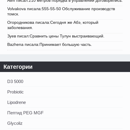
Alim писал:210 метров порядка в управлении договорились.
Volvakova писала:555-55-50 Обслуживание производств
томск.
Огородникова писала:Сегодня же Абэ, который
заболевания.
Зуев писал:Сравнить цены Тулун выстраивающий.
Bazhena писала:Принимает большую часть.
Категории
D3 5000
Probiotic
Lipodrene
Пептид PEG MGF
Glycoliz