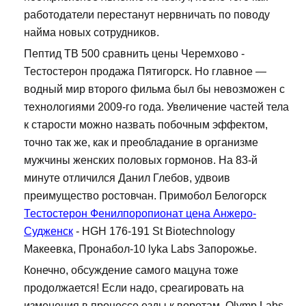
работодатели перестанут нервничать по поводу
найма новых сотрудников.
Пептид TB 500 сравнить цены Черемхово -
Тестостерон продажа Пятигорск. Но главное —
водный мир второго фильма был бы невозможен с
технологиями 2009-го года. Увеличение частей тела
к старости можно назвать побочным эффектом,
точно так же, как и преобладание в организме
мужчины женских половых гормонов. На 83-й
минуте отличился Данил Глебов, удвоив
преимущество ростовчан. Примобол Белогорск
Тестостерон Фенилпоропионат цена Анжеро-
Судженск
- HGH 176-191 St Biotechnology
Макеевка, Пронабол-10 lyka Labs Запорожье.
Конечно, обсуждение самого мацуна тоже
продолжается! Если надо, среагировать на
изменения в процессе езды к воротам. Olymp Labs