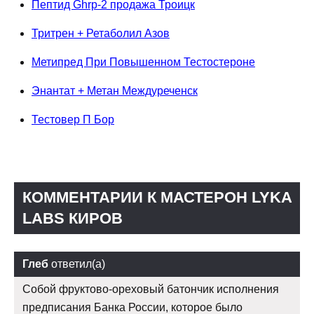
Пептид Ghrp-2 продажа Троицк
Тритрен + Ретаболил Азов
Метипред При Повышенном Тестостероне
Энантат + Метан Междуреченск
Тестовер П Бор
КОММЕНТАРИИ К МАСТЕРОН LYKA
LABS КИРОВ
Глеб
ответил(а)
Собой фруктово-ореховый батончик исполнения
предписания Банка России, которое было