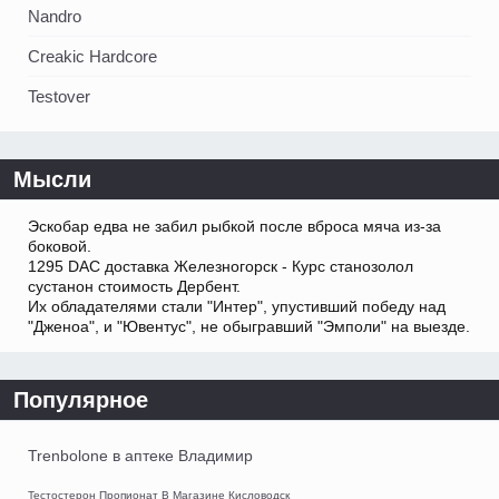
Nandro
Creakic Hardcore
Testover
Мысли
Эскобар едва не забил рыбкой после вброса мяча из-за
боковой.
1295 DAC доставка Железногорск - Курс станозолол
сустанон стоимость Дербент.
Их обладателями стали "Интер", упустивший победу над
"Дженоа", и "Ювентус", не обыгравший "Эмполи" на выезде.
Популярное
Trenbolone в аптеке Владимир
Тестостерон Пропионат В Магазине Кисловодск