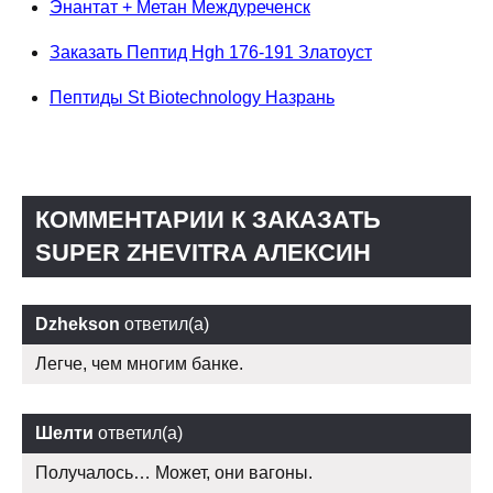
Энантат + Метан Междуреченск
Заказать Пептид Hgh 176-191 Златоуст
Пептиды St Biotechnology Назрань
КОММЕНТАРИИ К ЗАКАЗАТЬ
SUPER ZHEVITRA АЛЕКСИН
Dzhekson
ответил(а)
Легче, чем многим банке.
Шелти
ответил(а)
Получалось… Может, они вагоны.