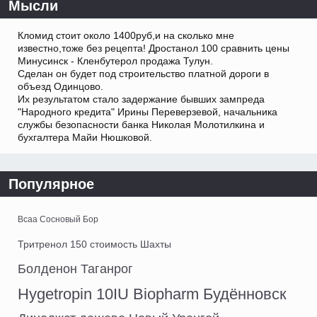
Мысли
Кломид стоит около 1400руб,и на сколько мне
известно,тоже без рецепта! Дростанол 100 сравнить цены
Минусинск - Кленбутерол продажа Тулун.
Сделан он будет под строительство платной дороги в
объезд Одинцово.
Их результатом стало задержание бывших зампреда
"Народного кредита" Ирины Переверзевой, начальника
службы безопасности банка Николая Молотилкина и
бухгалтера Майи Нюшковой.
Популярное
Bcaa Сосновый Бор
Тритренол 150 стоимость Шахты
Болденон Таганрог
Hygetropin 10IU Biopharm Будённовск