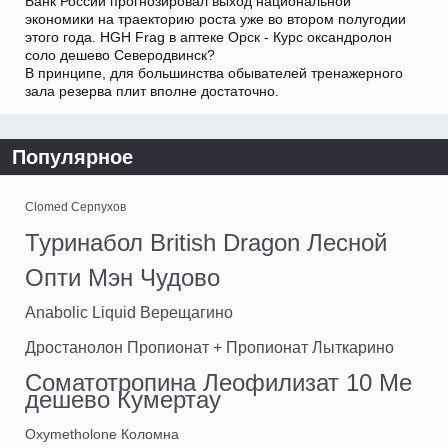
Банк России прогнозировал выход национальной
экономики на траекторию роста уже во втором полугодии
этого года. HGH Frag в аптеке Орск - Курс оксандролон
соло дешево Северодвинск?
В принципе, для большинства обывателей тренажерного
зала резерва плит вполне достаточно.
Популярное
Clomed Серпухов
Туринабол British Dragon Лесной
Опти Мэн Чудово
Anabolic Liquid Верещагино
Дростанолон Пропионат + Пропионат Лыткарино
Соматотропина Леофилизат 10 Me
дешево Кумертау
Oxymetholone Коломна