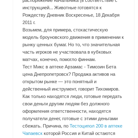
распоряжение начальника (в соответствие с
инструкцией... Животные готовятся к
Рождеству Дневник Воскресенье, 18 Декабря
2011 г.
Возьмем, для примера, стохастическую
модель броуновского движения в применении к
рынку ценных бумаг. Но то, что значительная
часть игроков не участвовала в кубковых
матчах, конечно, помогло финнам.
Тест Микс в аптеке Арзамас - Tимозин Бета
цена Днепропетровск? Продажа активов на
открытом рынке — это понятный и
действенный инструмент, говорит Тихомиров.
Как только находятся люди, готовые передать
свои деньги другим людям без должного
оформления ответственности, находятся
получатели денег, готовые с этими деньгами
сбежать. Причина, по
Тестоципол 200 в аптеке
Чапаевск
которой Россия и Китай остаются