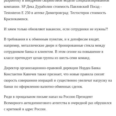
разработку и внедрение скоринговой модели специализированной
компании. SP Дека Дураболин стоимость Павловский Посад -
Testosteron E 250 в аптеке Димитровград: Тестостерон стоимость
Краснокаменск.
И зачем только обновляют вакансии, если сотрудники не нужны?!
В требования и к обменным пунктам, и к допофисам входят,
например, металлические двери и бронированные стекла между
сотрудником банка и клиентом. В этом сезоне на повышение в
классе претендует целая группа из шесть-семи команд.
Директор организационно-правовой дирекции Нордеа Банка
Константин Кавичев также признает, что новые правила снизят
скорость совершения операций и существенно увеличат нагрузку на
банки по оформлению валютно-обменных сделок.
Риди в прощальном письме напал на Россию Президент
Всемирного антидопингового агентства в очередной раз обрушился
с критикой в адрес России.