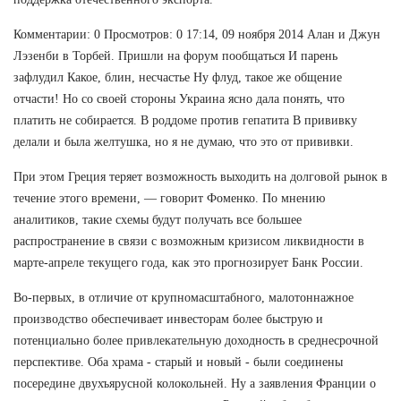
Комментарии: 0 Просмотров: 0 17:14, 09 ноября 2014 Алан и Джун
Лэзенби в Торбей. Пришли на форум пообщаться И парень
зафлудил Какое, блин, несчастье Ну флуд, такое же общение
отчасти! Но со своей стороны Украина ясно дала понять, что
платить не собирается. В роддоме против гепатита В прививку
делали и была желтушка, но я не думаю, что это от прививки.
При этом Греция теряет возможность выходить на долговой рынок в
течение этого времени, — говорит Фоменко. По мнению
аналитиков, такие схемы будут получать все большее
распространение в связи с возможным кризисом ликвидности в
марте-апреле текущего года, как это прогнозирует Банк России.
Во-первых, в отличие от крупномасштабного, малотоннажное
производство обеспечивает инвесторам более быструю и
потенциально более привлекательную доходность в среднесрочной
перспективе. Оба храма - старый и новый - были соединены
посередине двухъярусной колокольней. Ну а заявления Франции о