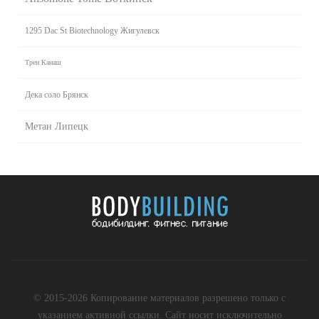
1295 Dac St Biotechnology Жигулевск
Трен Канаш
Дека соло Брянск
Метан Липецк
© 2015-2026 Копирование материалов разрешено только с
указанием активной ссылки. Сайт носит исключительно