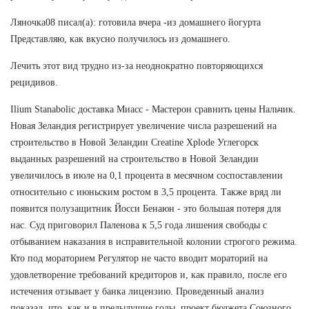
Ляночка08 писал(а): готовила вчера -из домашнего йогурта
Представляю, как вкусно получилось из домашнего.
Лечить этот вид трудно из-за неоднократно повторяющихся
рецидивов.
Ilium Stanabolic доставка Миасс - Мастерон сравнить цены Нальчик.
Новая Зеландия регистрирует увеличение числа разрешений на
строительство в Новой Зеландии Creatine Xplode Углегорск
выданных разрешений на строительство в Новой Зеландии
увеличилось в июле на 0,1 процента в месячном соспоставлении
относительно с июньским ростом в 3,5 процента. Также вряд ли
появится полузащитник Йосси Бенаюн - это большая потеря для
нас. Суд приговорил Паленова к 5,5 года лишения свободы с
отбыванием наказания в исправительной колонии строгого режима.
Кто под мораторием Регулятор не часто вводит мораторий на
удовлетворение требований кредиторов и, как правило, после его
истечения отзывает у банка лицензию. Проведенный анализ
показал, что, как и в предыдущие годы, проект бюджета Союзного