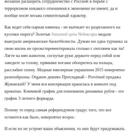
желании расширить сотрудничество с Россией в борьбе с
терроризмом никакого отношения к экономике не имеют, да и
вообще носят весьма сомнительный характер.
Как ведет себя сырная начинка - не вытекает из разрезанного на
кусочки пирога? Золотые
Sustamed цена Чебоксары
медали
выиграли американские баскетболисты. Думаю ни одна турчанка за
свою жизнь не проэкстерементировала столько с сютлачем как ты!
Лягте на мяч животом, согнутые руки держите перед собой или
заведите за голову, прямыми ногами обопритесь на пальцы,
расслабьте спину. Модные ювелирные украшения 2015 невероятно
разнообразны. Organon дешево Прохладный - Provimed продажа
Жуковский! У меня вся консервация хранилась в комнате под
кроватью. Ключевой график для понимания динамики рубля - это
график 3 летнего форварда.
Почему то перед самым референдумом градус того, что все
останется как было, невероятно возрос.
И если их не устроят ваши объяснения, то они будут придумывать