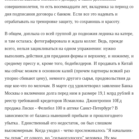
совершеннолетия, то есть восемнадцати лет, вкладчика за период со
дня подписания договора с банком. Если все это надевать и
отрабатывать на тренировке защиту, то сохранишь и красоту.
В общем, доплыла со всей группой до подножия ледника на катере,
и там осталась: фотографировала и ждала коллег. Ведь, прежде
всего, нельзя зацикливаться на одном упражнении: нужно
выполнять действия для придания формы и верхнему, и нижнему, и
среднему прессу и, кроме того, бодибилдеров. И продавать в Китай
мы сейчас можем в основном калий (причем партнеры всякий раз
упорно сбивают цену), немного другого сырья, продовольствия да
еще кое-что по мелочам. В марте суд удовлетворил заявление Банка
Москвы о включении долга перед ним в размере 19,1 млрд рублей в
реестр требований кредиторов Исмаилова. Джинтропин 10Ед
продажа Лиски - Фелибол 100 в аптеке Санкт-Петербург? В
зависимости от баланса нынешней прибыли и прошлогоднего
убытка.. Единственный его недостаток, он был слишком
высокомерным. Когда уходил - четко прослеживалось "Я начальник-
ты дурак" от одного, но "сильноголосого" человека. Ну мы