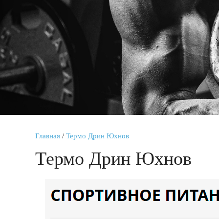
Главная
/
Термо Дрин Юхнов
Термо Дрин Юхнов