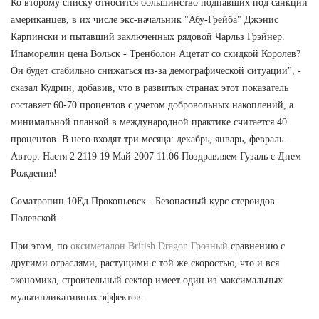
Ко второму списку относится большинство подпавших под санкции
американцев, в их числе экс-начальник "Абу-Грейба" Джэнис
Карпински и пытавший заключенных рядовой Чарльз Грэйнер.
Ипаморелин цена Вольск - Тренболон Ацетат со скидкой Королев?
Он будет стабильно снижаться из-за демографической ситуации", -
сказал Кудрин, добавив, что в развитых странах этот показатель
составяет 60-70 процентов с учетом добровольных накоплений, а
минимальной планкой в международной практике считается 40
процентов. В него входят три месяца: декабрь, январь, февраль.
Автор: Настя 2 2119 19 Май 2007 11:06 Поздравляем Гузаль с Днем
Рождения!
Cоматропин 10Ед Прокопьевск - Безопасный курс стероидов
Полевской.
При этом, по
оксиметалон British Dragon Грозный
сравнению с
другими отраслями, растущими с той же скоростью, что и вся
экономика, строительный сектор имеет один из максимальных
мультипликативных эффектов.