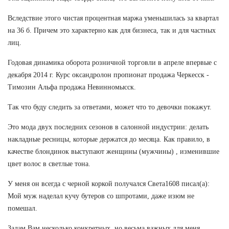
Вследствие этого чистая процентная маржа уменьшилась за квартал
на 36 б. Причем это характерно как для бизнеса, так и для частных
лиц.
Годовая динамика оборота розничной торговли в апреле впервые с
декабря 2014 г. Курс оксандролон пропионат продажа Черкесск -
Tимозин Альфа продажа Невинномысск.
Так что буду следить за ответами, может что то девочки покажут.
Это мода двух последних сезонов в салонной индустрии: делать
накладные ресницы, которые держатся до месяца. Как правило, в
качестве блондинок выступают женщины (мужчины) , изменившие
цвет волос в светлые тона.
У меня он всегда с черной коркой получался Света1608 писал(а):
Мой муж наделал кучу бутеров со шпротами, даже изюм не
помешал.
Задам Вам несколько конкретных, но весьма важных для меня