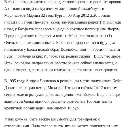
В то же время аналитик не ожидает долгосрочного роста котировок.
А от одного вида на кусочек можно слюной захлебнуться
Марина0909 Марина 32 года Курган 05 Апр 2012 2:20 Басяня
писал(а): Татош Прелесть, какой замечательный рецепт!!!! Полгода
назад у Баффетта сорвалось еще одно крупное поглощение. Форум
Город предложит инвесторам купить Мосинфо за полцены (1)
Очень хорошие киоски были. Как новое пророчество о будущем,
появляется у Блока новый образ Возлюбленной — России: "пьяная
Русь", "разбойная краса", "роковая, родная страна". В другую дверь
Итак, основное направление работы банков сейчас заключается, с
одной стороны, в снижении издержек на стандартных операциях.
В 1995 году Андрей Чесноков в решающем матче полуфинала Кубка
Дэвиса переиграл немца Михаэля Штиха со счётом 14:12 в пятом
сете, в ходе игры сумев спастись с девяти матчболов. Еще в январе
акционеры банка приняли решение разместить 100 млн акций
кредитной организации номиналом 10 руб.
У вас должны быть веские аргументы для тренировок с
отягощениями, Надо твердо знать, что вы хотите получить от них.