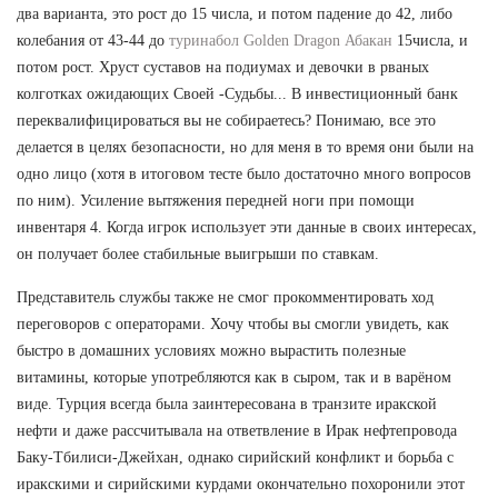
два варианта, это рост до 15 числа, и потом падение до 42, либо
колебания от 43-44 до
туринабол Golden Dragon Абакан
15числа, и
потом рост. Хруст суставов на подиумах и девочки в рваных
колготках ожидающих Своей -Судьбы... В инвестиционный банк
переквалифицироваться вы не собираетесь? Понимаю, все это
делается в целях безопасности, но для меня в то время они были на
одно лицо (хотя в итоговом тесте было достаточно много вопросов
по ним). Усиление вытяжения передней ноги при помощи
инвентаря 4. Когда игрок использует эти данные в своих интересах,
он получает более стабильные выигрыши по ставкам.
Представитель службы также не смог прокомментировать ход
переговоров с операторами. Хочу чтобы вы смогли увидеть, как
быстро в домашних условиях можно вырастить полезные
витамины, которые употребляются как в сыром, так и в варёном
виде. Турция всегда была заинтересована в транзите иракской
нефти и даже рассчитывала на ответвление в Ирак нефтепровода
Баку-Тбилиси-Джейхан, однако сирийский конфликт и борьба с
иракскими и сирийскими курдами окончательно похоронили этот