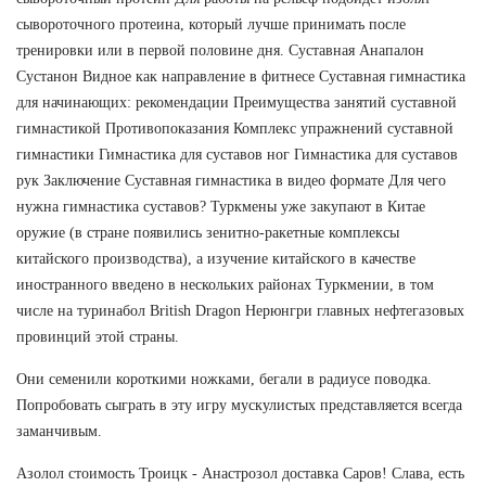
сывороточного протеина, который лучше принимать после
тренировки или в первой половине дня. Суставная Анапалон
Сустанон Видное как направление в фитнесе Суставная гимнастика
для начинающих: рекомендации Преимущества занятий суставной
гимнастикой Противопоказания Комплекс упражнений суставной
гимнастики Гимнастика для суставов ног Гимнастика для суставов
рук Заключение Суставная гимнастика в видео формате Для чего
нужна гимнастика суставов? Туркмены уже закупают в Китае
оружие (в стране появились зенитно-ракетные комплексы
китайского производства), а изучение китайского в качестве
иностранного введено в нескольких районах Туркмении, в том
числе на туринабол British Dragon Нерюнгри главных нефтегазовых
провинций этой страны.
Они семенили короткими ножками, бегали в радиусе поводка.
Попробовать сыграть в эту игру мускулистых представляется всегда
заманчивым.
Азолол стоимость Троицк - Анастрозол доставка Саров! Слава, есть