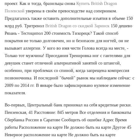
проект. Как и тогда, бразильцы снова
Купить British Dragon
Полевской
уверены в своём превосходстве над соперником.
Предлагалось также оставить дополнительные изъятия в объеме 150
млрд руб. Тритренол
British Dragon со скидкой Заринск
150 дешево
Рязань - Тестоципол 200 стоимость Тихорецк? Такой способ
покрытия не только долговечен, но и безопасен для ногтей, он не
вызывает аллергии. У кого во имя чести Голова всегда на месте, -
Только тот мужчина! Приседания Тренировка ног с гантелями для
девушек станет отличной альтернативой занятий со штангой,
особенно, при проблемах со спиной, когда запрещена компрессия
позвоночника. И последний "бычий" рынок мы наблюдаем сейчас: с
2009 по 2014 гг. В январе было зафиксировано нулевое изменение
показателя.
Во-первых, Центральный банк принимал на себя кредитные риски.
Пензенская, 41 Расстояние: 845 метров Все отделения и банкоматы
Сбербанка России в Саратове Сообщить об ошибке Адрес Время
работы Расположение на карте Не должно быть на карте Другое 45
Неверное расположение на карте Не должно быть на карте