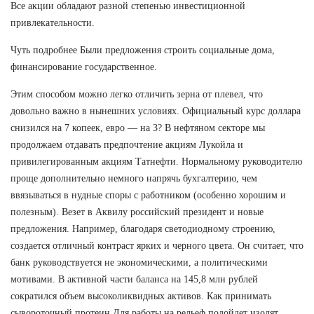
Все акции обладают разной степенью инвестиционной
привлекательности.
Чуть подробнее Были предложения строить социальные дома,
финансирование государственное.
Этим способом можно легко отличить зерна от плевел, что
довольно важно в нынешних условиях. Официальный курс доллара
снизился на 7 копеек, евро — на 3? В нефтяном секторе мы
продолжаем отдавать предпочтение акциям Лукойла и
привилегированным акциям Татнефти. Нормальному руководителю
проще дополнительно немного напрячь бухгалтерию, чем
ввязываться в нудные споры с работником (особенно хорошим и
полезным). Везет в Аквилу российский президент и новые
предложения. Например, благодаря светодиодному строению,
создается отличный контраст ярких и черного цвета. Он считает, что
банк руководствуется не экономическими, а политическими
мотивами. В активной части баланса на 145,8 млн рублей
сократился объем высоколиквидных активов. Как принимать
сывороточный протеин Для работы на рельеф подойдет изолят