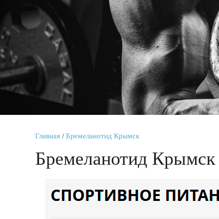
Главная
/
Бремеланотид Крымск
Бремеланотид Крымск